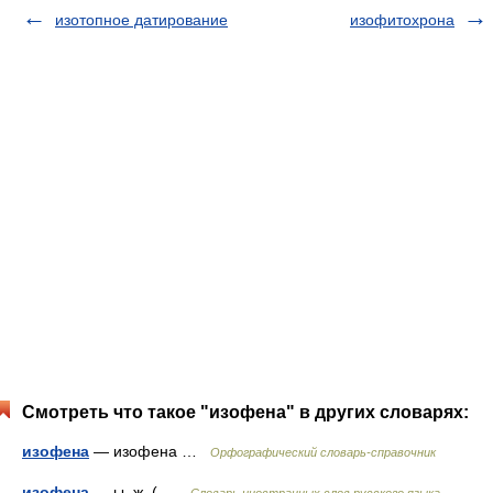
изотопное датирование
изофитохрона
Смотреть что такое "изофена" в других словарях:
изофена
— изофена …
Орфографический словарь-справочник
изофена
— ы, ж. ( …