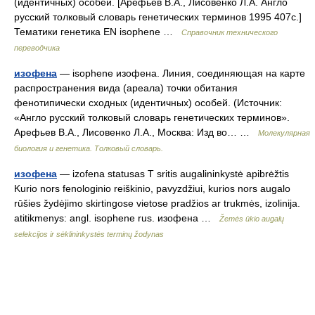
(идентичных) особей. [Арефьев В.А., Лисовенко Л.А. Англо
русский толковый словарь генетических терминов 1995 407с.]
Тематики генетика EN isophene …
Справочник технического
переводчика
изофена
— isophene изофена. Линия, соединяющая на карте
распространения вида (ареала) точки обитания
фенотипически сходных (идентичных) особей. (Источник:
«Англо русский толковый словарь генетических терминов».
Арефьев В.А., Лисовенко Л.А., Москва: Изд во… …
Молекулярная
биология и генетика. Толковый словарь.
изофена
— izofena statusas T sritis augalininkystė apibrėžtis
Kurio nors fenologinio reiškinio, pavyzdžiui, kurios nors augalo
rūšies žydėjimo skirtingose vietose pradžios ar trukmės, izolinija.
atitikmenys: angl. isophene rus. изофена …
Žemės ūkio augalų
selekcijos ir sėklininkystės terminų žodynas